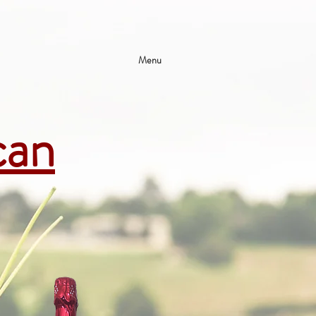
Menu
can