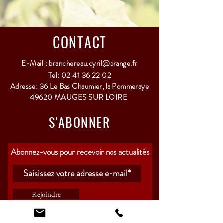
Cette bouteille pétillante avec 0%vol 
d'alcool permet aux petits comme au 
grands de faire sauter le bouchon.
CONTACT
A consommer sans modération pour 
E-Mail :
branchereau.cyril@orange.fr
toutes les occasions.
Tel:
02 41 36 22 02
Adresse: 36 Le Bas Chaumier, la Pommeraye
Cépage: Cabernet franc - Grolleau noir
49620 MAUGES SUR LOIRE
Garde: 1 à 2 ans
Servir à 6 - 8°C
S'ABONNER
Abonnez-vous pour recevoir nos actualités
Rejoindre