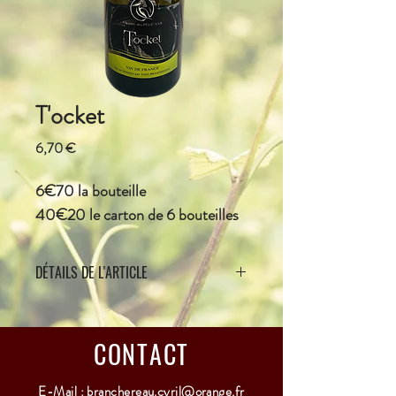
T'ocket
Prix
6,70 €
6€70 la bouteille
40€20 le carton de 6 bouteilles
DÉTAILS DE L'ARTICLE
Ce vin blanc, vinifié en demi-sec, saura 
vous surprendre par son originalité. Vous 
serez conquis par ses arômes fruités et sa 
CONTACT
finesse en bouche.
E-Mail :
branchereau.cyril@orange.fr