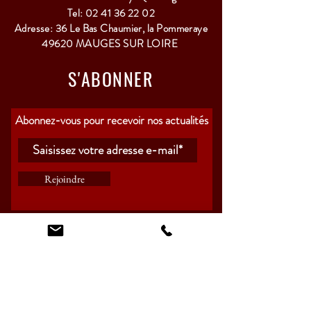
Vous l'apprécierez à l'apéritif, avec un foie 
Tel:
02 41 36 22 02
gras et avec vos desserts.
Adresse: 36 Le Bas Chaumier, la Pommeraye
49620 MAUGES SUR LOIRE
Cépage: Pinot Gris
Température de dégustation 10 à 12 °C
S'ABONNER
Abonnez-vous pour recevoir nos actualités
Rejoindre
HORAIRES